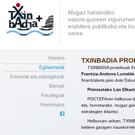
Mugaz haraindiko
natura-guneen ingurumen
erabilera publikoko eta k
sarea
Harrera
TXINBADIA PRO
Egitasmoak
TXINBADIA proiektuak E
Frantzia-Andorra Lurrald
Eremuak eta azpiegiturak
finantzaketa jaso dute Esk
Berriak
Pirinioetako Lan Elkart
Fitxategiak
POCTEFAren helburua da 
Harremana
eta, horretarako, mugaz ga
estrategien bitartez.
Helburuen arloan, TXINBA
betiere garapen iraunkorrek