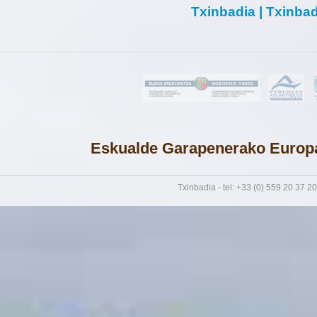
Txinbadia
|
Txinbad
Eskualde Garapenerako Europak
Txinbadia - tel: +33 (0) 559 20 37 20